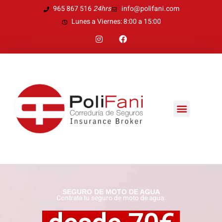
Ir
965 867 516
24hrs
info@polifani.com
al
Lunes a Viernes: 8:00 a 15:00
contenido
I
F
n
a
s
c
t
e
a
b
g
o
r
o
a
k
m
Menú
SEGURO DE MOTO DE AGUA
Contrata tu seguro de moto de agua.