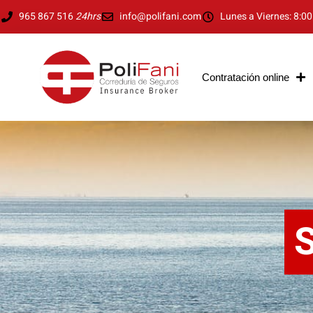
Ir
965 867 516
24hrs
info@polifani.com
Lunes a Viernes: 8:00
al
contenido
Contratación online
S