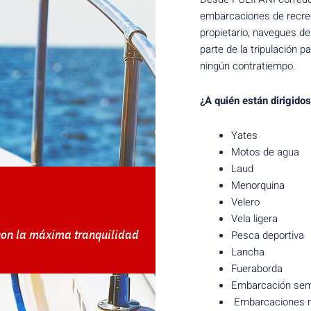
embarcaciones de recreo
propietario, navegues de
parte de la tripulación pa
ningún contratiempo.
¿A quién están dirigido
Yates
Motos de agua
Laud
Menorquina
Velero
Vela ligera
on la máxima tranquilidad
Pesca deportiva
Lancha
Fueraborda
Embarcación semi
Embarcaciones 