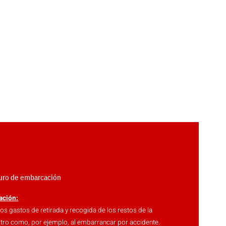
guro de embarcación
ación:
os gastos de retirada y recogida de los restos de la
tro como, por ejemplo, al embarrancar por accidente.