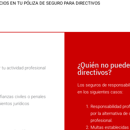
IOS EN TU PÓLIZA DE SEGURO PARA DIRECTIVOS
¿Quién no puede
tu actividad profesional
directivos?
Los seguros de responsabili
en los siguientes casos:
fianzas civiles o penales
ientos jurídicos
Responsabilidad prof
por la alternativa de
profesional.
Multas establecidas 