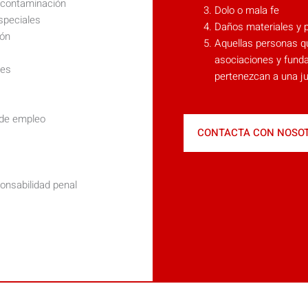
 contaminación
Dolo o mala fe
speciales
Daños materiales y 
ión
Aquellas personas qu
asociaciones y funda
les
pertenezcan a una ju
 de empleo
CONTACTA CON NOSO
onsabilidad penal