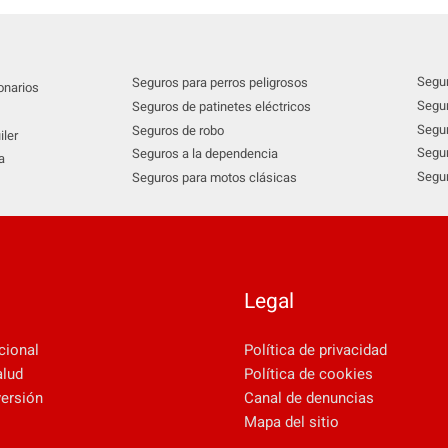
Segur
Seguros para perros peligrosos
onarios
Segur
Seguros de patinetes eléctricos
Segur
Seguros de robo
iler
Segur
Seguros a la dependencia
a
Segur
Seguros para motos clásicas
Legal
cional
Política de privacidad
alud
Política de cookies
versión
Canal de denuncias
Mapa del sitio