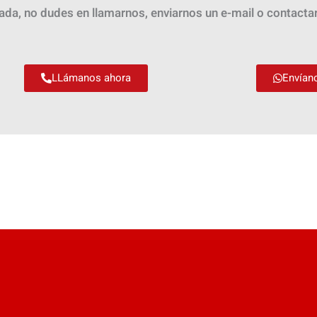
zada, no dudes en llamarnos, enviarnos un e-mail o contact
LLámanos ahora
Envían