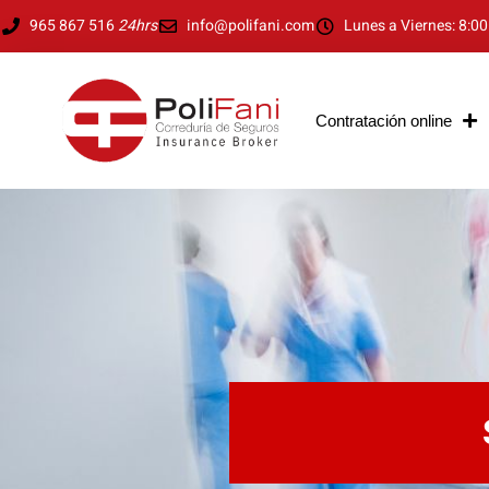
Ir
965 867 516
24hrs
info@polifani.com
Lunes a Viernes: 8:00
al
contenido
Contratación online