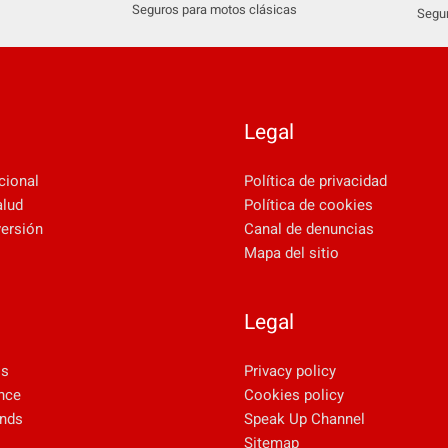
Seguros para motos clásicas
Segur
Legal
cional
Política de privacidad
alud
Política de cookies
versión
Canal de denuncias
Mapa del sitio
Legal
ls
Privacy policy
nce
Cookies policy
unds
Speak Up Channel
Sitemap