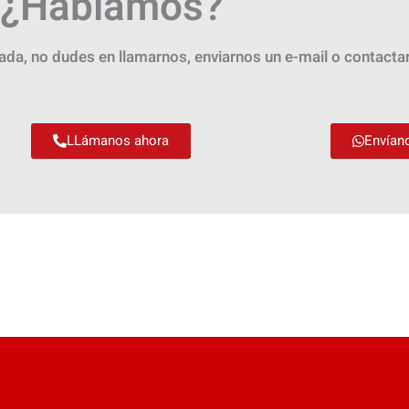
¿Hablamos?
zada, no dudes en llamarnos, enviarnos un e-mail o contact
LLámanos ahora
Envían