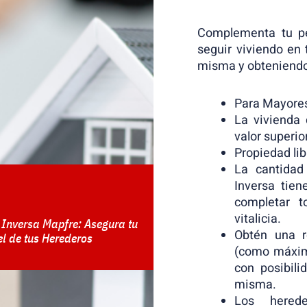
Complementa tu pe
seguir viviendo en
misma y obteniendo
Para Mayores
La vivienda 
valor superio
Propiedad lib
La cantidad
Inversa tien
completar 
vitalicia.
 Inversa Mapfre: Asegura tu
Obtén una r
el de tus Herederos
(como máximo
con posibili
misma.
Los hered