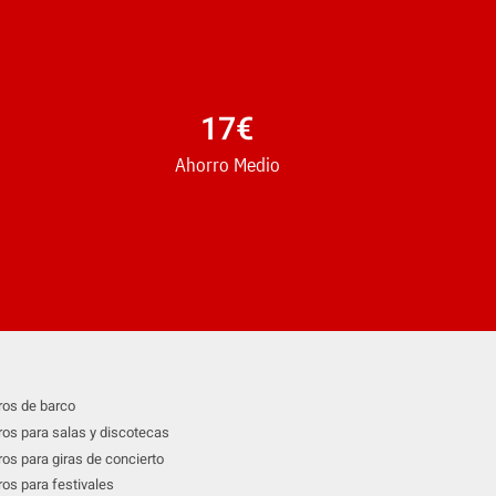
17
€
Ahorro Medio
os de barco
os para salas y discotecas
os para giras de concierto
os para festivales