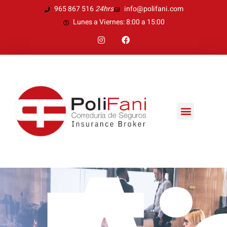
Ir
965 867 516
24hrs
info@polifani.com
al
Lunes a Viernes: 8:00 a 15:00
contenido
I
F
n
a
s
c
t
e
a
b
g
o
r
o
a
k
m
Menú