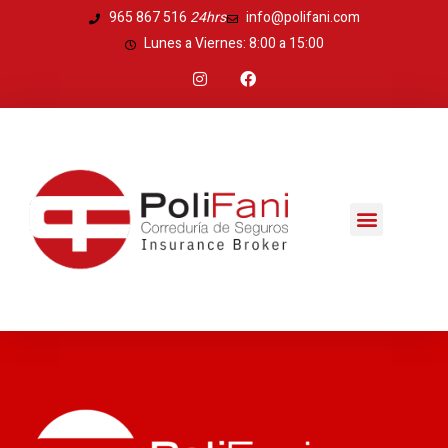
Ir
965 867 516
24hrs
info@polifani.com
al
Lunes a Viernes: 8:00 a 15:00
contenido
I
F
n
a
s
c
t
e
a
b
g
o
r
o
a
k
m
Menú