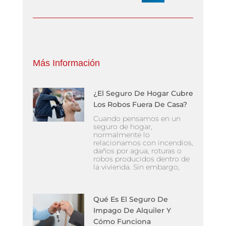
Más Información
¿El Seguro De Hogar Cubre
Los Robos Fuera De Casa?
Cuando pensamos en un
seguro de hogar,
normalmente lo
relacionamos con incendios,
daños por agua, roturas o
robos producidos dentro de
la vivienda. Sin embargo,
Qué Es El Seguro De
Impago De Alquiler Y
Cómo Funciona