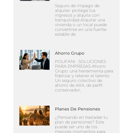
Seguro de impago de
alquiler: protege tus
ingresos y alquila con
tranquilidad Alquilar una
vivienda o un local puede
convertirse en una fuente
estable de
Ahorro Grupo
POLIFANI · SOLUCIONES
PARA EMPRESAS Ahorro
Grupo: una herramienta para
fidelizar y retener el talento
Un seguro colectivo de
ahorro de AXA, de perfil
conservador,
Planes De Pensiones
¿Pensando en trasladar tu
plan de pensiones? Este
puede ser uno de los
mejores momentos para