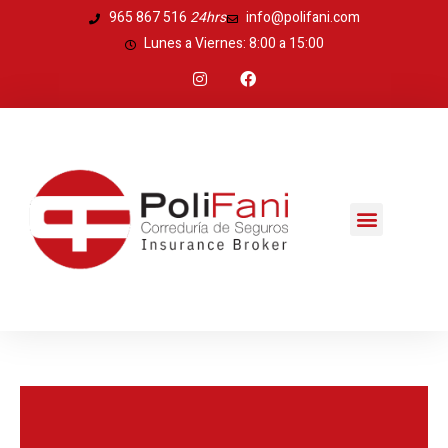
Ir
965 867 516
24hrs
info@polifani.com
al
Lunes a Viernes: 8:00 a 15:00
contenido
I
F
n
a
s
c
t
e
a
b
g
o
r
o
a
k
m
Menú